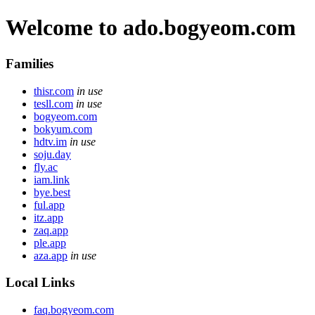
Welcome to ado.bogyeom.com
Families
thisr.com
in use
tesll.com
in use
bogyeom.com
bokyum.com
hdtv.im
in use
soju.day
fly.ac
iam.link
bye.best
ful.app
itz.app
zaq.app
ple.app
aza.app
in use
Local Links
faq.bogyeom.com